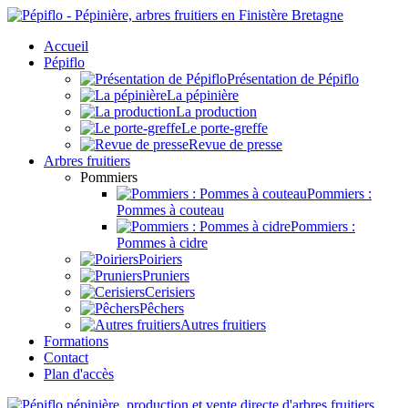
Accueil
Pépiflo
Présentation de Pépiflo
La pépinière
La production
Le porte-greffe
Revue de presse
Arbres fruitiers
Pommiers
Pommiers :
Pommes à couteau
Pommiers :
Pommes à cidre
Poiriers
Pruniers
Cerisiers
Pêchers
Autres fruitiers
Formations
Contact
Plan d'accès