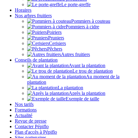
Le porte-greffe
Horaires
Nos arbres fruitiers
Pommiers à couteau
Pommiers à cidre
Poiriers
Pruniers
Cerisiers
Pêchers
Autres fruitiers
Conseils de plantation
Avant la plantation
Le trou de plantation
Au moment de la
plantation
La plantation
Après la plantation
Exemple de taille
Nos tarifs
Formations
Actualité
Revue de presse
Contacter Pépiflo
Plan d'accès à Pépiflo
Sites partenaires