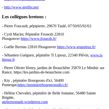
-
http://www.greffer.net/
Les collègues bretons :
-
Pierre Foucault, pépipierre, 29670 Taulé, 07/50/65/92/63
- Cyril Macler, Pépinière Frouezh 22810
Plougonver
https://www.frouezh.fr/
- Gaëlle Berriau 22810 Plougonver
https://www.grappiruz.fr/
- Sébastien Guéguen, pépinière Ti Lipouz, 22340 Plévin,
www.ti-
lipouz.fr
- Pierre Olivier Henry, jardins de Beauchêne 35870 Le Minihic sur
Rance, https://les-jardins-de-beauchene.com
- Kty , pépinière Bourgeons d'ici, 56400
Pumergat,
https://pepinierebourgeonsdici.fr/
- Hélène Chevalier, pépinière de Belle fontaine, 56480 Sainte
Brigitte,
ateliernomade.wordpress.com