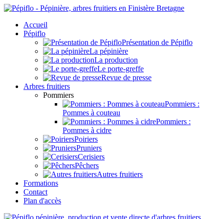
Accueil
Pépiflo
Présentation de Pépiflo
La pépinière
La production
Le porte-greffe
Revue de presse
Arbres fruitiers
Pommiers
Pommiers :
Pommes à couteau
Pommiers :
Pommes à cidre
Poiriers
Pruniers
Cerisiers
Pêchers
Autres fruitiers
Formations
Contact
Plan d'accès