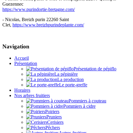
Guezennec
https://www.purindortie-bretagne.com/
- Nicolas, Breizh purin 22260 Saint
Clet,
https://www.breizhpurindeplante.com/
Navigation
Accueil
Présentation
Présentation de pépiflo
La pépinière
La production
Le porte-greffe
Horaires
Nos arbres fruitiers
Pommiers à couteau
Pommiers à cidre
Poiriers
Pruniers
Cerisiers
Pêchers
Autres fruitiers