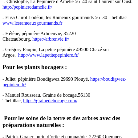
- Christophe, La Pépinière d'Amélie 56140 saint Laurent sur Oust:
http://pepinieredamelie.fr/
- Elisa Curot Lodéon, les Rameaux gourmands 56130 Thehillac
www.lesrameauxgourmands.fr
- Hélène, pépinière Arbr'envie, 35220
Chateaubourg,
https://arbrenvie.fr/
- Grégory Faupin, La petite pépinière 49500 Chazé sur
Argos,
http://www.lapetitepepiniere.fr/
Pour les plants bocagers :
-
Juliet, pépinière Boudigwez 29690 Plouyé,
https://boudigwez-
pepiniere.fr/
- Manuel Rousseau, Graine de bocage,56130
Thehillac,
https://grainedebocage.com/
Pour les soins de la terre et des arbres avec des
préparations naturelles :
- Patrick Goater, purin d’ortie et compagnie, 22260 Quemper-